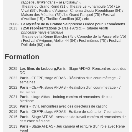
rappelle Hynkel dans « le Dictateur ».
Théatre du Grand Rond (31) / Théâtre Le Funambule (75) / Le
Vivat (59) / Festival d'Avignon, Cinéma Utopia République (84) /
Maison des Métallos (75) / Le Grand Parquet (75) / Festival
d'Aurillac (15) / Théâtre Cornillon (63) / etc.
2008-
Le Mystère de la Grande Seinpresse / Pièce pour 3 comédiens
2013
/ 250 représentations
(Rafaële Arditti) - Rafaële Arditti
princesse naïve et farfelue
Théâtre de la Reine Blanche (75) / Comedie de la Passerelle (75)
/ Festival d'Avignon, Atelier 44 (84) / Festi'mômes (75) / Festival
Déli-délo (93) / etc.
Formation
2025
Les films du faubourg,Paris
- Stage AFDAS, Rencontres avec des
DC
2022
Paris
- CEFPF, stage AFDAS - Réalistion d'un court-métrage - 7
semaines
2022
Paris
- CEFPF, stage AFDAS - Réalistion d'un court-métrage - 7
semaines
2021
Paris
- stage Afdas - training caméra et rencontres dir cast
Mediane
2020
Paris
- RVH, rencontres avec des directeurs de casting
2019
Paris
- CEFPF, stage AFDAS - Ecriture de scénario - 7 semaines
2015
Paris
- Stage AFDAS - sessions de travail caméra et rencontres dir
cast chez Médiane
2013
Paris
- Stage AFDAS - Jeu caméra et écriture d'un rôle avec René
Féret