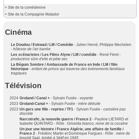
> Site de la comédienne
> Site de la Compagnie Matador
Cinéma
Le Doudou / Eskwad / LM / Comédie
- Julien Hervé, Philippe Mechelen
-
hôtesse de l'air barrée
Les scénaristes / Les Films Alyne / LM / comédie
- René Féret -
productrice sûre d'elle et pète-sec
La Bégum Sombre / Ambassade de France en Inde / LM / film
historique
-
enfant de prince qui traverse des événements familiaux
tragiques
Télévision
2024
Groland / Canal +
- Sylvain Fusée -
voyante
2023
Groland-Canal +
- Sylvain Fusée -
mère détruite
2023
Un gars une fille - reprise / TF1
- Sylvain Fusée -
caissière pas
discrète
Narcotrafic, la nouvelle guerre / France 2
- Pauline LIETARD et
Isabelle QUINTARD -
Rôle : Griselda blanco, reine de la cocaïne
Un jour une histoire / France Algérie, une affaire de famille /
France 2
- Frédéric Martin et Dominique Fargues -
Rôle : mère de
bouzid Saal, tombé à Sétif en 1945