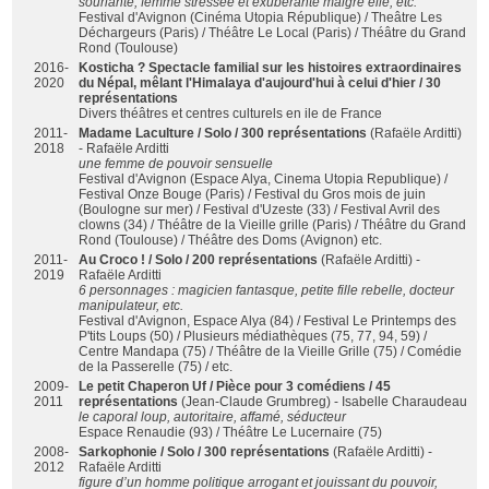
souriante, femme stressée et exubérante malgré elle, etc.
Festival d'Avignon (Cinéma Utopia République) / Theâtre Les
Déchargeurs (Paris) / Théâtre Le Local (Paris) / Théâtre du Grand
Rond (Toulouse)
2016-
Kosticha ? Spectacle familial sur les histoires extraordinaires
2020
du Népal, mêlant l'Himalaya d'aujourd'hui à celui d'hier / 30
représentations
Divers théâtres et centres culturels en ile de France
2011-
Madame Laculture / Solo / 300 représentations
(Rafaële Arditti)
2018
- Rafaële Arditti
une femme de pouvoir sensuelle
Festival d'Avignon (Espace Alya, Cinema Utopia Republique) /
Festival Onze Bouge (Paris) / Festival du Gros mois de juin
(Boulogne sur mer) / Festival d'Uzeste (33) / Festival Avril des
clowns (34) / Théâtre de la Vieille grille (Paris) / Théâtre du Grand
Rond (Toulouse) / Théâtre des Doms (Avignon) etc.
2011-
Au Croco ! / Solo / 200 représentations
(Rafaële Arditti) -
2019
Rafaële Arditti
6 personnages : magicien fantasque, petite fille rebelle, docteur
manipulateur, etc.
Festival d'Avignon, Espace Alya (84) / Festival Le Printemps des
P'tits Loups (50) / Plusieurs médiathèques (75, 77, 94, 59) /
Centre Mandapa (75) / Théâtre de la Vieille Grille (75) / Comédie
de la Passerelle (75) / etc.
2009-
Le petit Chaperon Uf / Pièce pour 3 comédiens / 45
2011
représentations
(Jean-Claude Grumbreg) - Isabelle Charaudeau
le caporal loup, autoritaire, affamé, séducteur
Espace Renaudie (93) / Théâtre Le Lucernaire (75)
2008-
Sarkophonie / Solo / 300 représentations
(Rafaële Arditti) -
2012
Rafaële Arditti
figure d’un homme politique arrogant et jouissant du pouvoir,