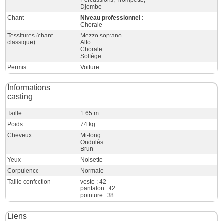
Percussions, Trompette,
Djembe
Chant
Niveau professionnel :
Chorale
Tessitures (chant
Mezzo soprano
classique)
Alto
Chorale
Solfège
Permis
Voiture
Informations
casting
Taille
1.65 m
Poids
74 kg
Cheveux
Mi-long
Ondulés
Brun
Yeux
Noisette
Corpulence
Normale
Taille confection
veste : 42
pantalon : 42
pointure : 38
Liens