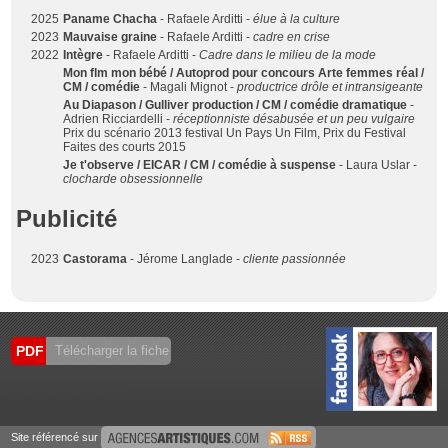
2025
Paname Chacha
- Rafaele Arditti -
élue à la culture
2023
Mauvaise graine
- Rafaele Arditti -
cadre en crise
2022
Intègre
- Rafaele Arditti -
Cadre dans le milieu de la mode
Mon flm mon bébé / Autoprod pour concours Arte femmes réal /
CM / comédie
- Magali Mignot -
productrice drôle et intransigeante
Au Diapason / Gulliver production / CM / comédie dramatique
-
Adrien Ricciardelli -
réceptionniste désabusée et un peu vulgaire
Prix du scénario 2013 festival Un Pays Un Film, Prix du Festival
Faites des courts 2015
Je t'observe / EICAR / CM / comédie à suspense
- Laura Uslar -
clocharde obsessionnelle
Publicité
2023
Castorama
- Jérome Langlade -
cliente passionnée
PDF
Télécharger la fiche
Site référencé sur