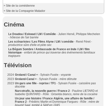
> Site de la comédienne
> Site de la Compagnie Matador
Cinéma
Le Doudou / Eskwad / LM / Comédie
- Julien Hervé, Philippe Mechelen
-
hôtesse de l'air barrée
Les scénaristes / Les Films Alyne / LM / comédie
- René Féret -
productrice sûre d'elle et pète-sec
La Bégum Sombre / Ambassade de France en Inde / LM / film
historique
-
enfant de prince qui traverse des événements familiaux
tragiques
Télévision
2024
Groland / Canal +
- Sylvain Fusée -
voyante
2023
Groland-Canal +
- Sylvain Fusée -
mère détruite
2023
Un gars une fille - reprise / TF1
- Sylvain Fusée -
caissière pas
discrète
Narcotrafic, la nouvelle guerre / France 2
- Pauline LIETARD et
Isabelle QUINTARD -
Rôle : Griselda blanco, reine de la cocaïne
Un jour une histoire / France Algérie, une affaire de famille /
France 2
- Frédéric Martin et Dominique Fargues -
Rôle : mère de
bouzid Saal, tombé à Sétif en 1945