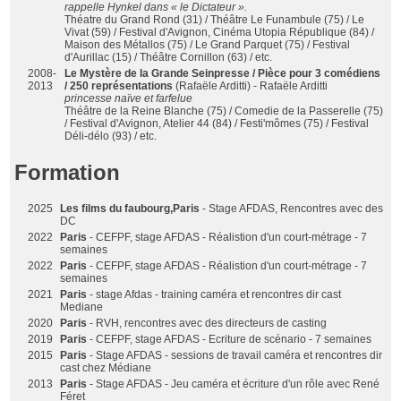
rappelle Hynkel dans « le Dictateur ».
Théatre du Grand Rond (31) / Théâtre Le Funambule (75) / Le
Vivat (59) / Festival d'Avignon, Cinéma Utopia République (84) /
Maison des Métallos (75) / Le Grand Parquet (75) / Festival
d'Aurillac (15) / Théâtre Cornillon (63) / etc.
2008-
Le Mystère de la Grande Seinpresse / Pièce pour 3 comédiens
2013
/ 250 représentations
(Rafaële Arditti) - Rafaële Arditti
princesse naïve et farfelue
Théâtre de la Reine Blanche (75) / Comedie de la Passerelle (75)
/ Festival d'Avignon, Atelier 44 (84) / Festi'mômes (75) / Festival
Déli-délo (93) / etc.
Formation
2025
Les films du faubourg,Paris
- Stage AFDAS, Rencontres avec des
DC
2022
Paris
- CEFPF, stage AFDAS - Réalistion d'un court-métrage - 7
semaines
2022
Paris
- CEFPF, stage AFDAS - Réalistion d'un court-métrage - 7
semaines
2021
Paris
- stage Afdas - training caméra et rencontres dir cast
Mediane
2020
Paris
- RVH, rencontres avec des directeurs de casting
2019
Paris
- CEFPF, stage AFDAS - Ecriture de scénario - 7 semaines
2015
Paris
- Stage AFDAS - sessions de travail caméra et rencontres dir
cast chez Médiane
2013
Paris
- Stage AFDAS - Jeu caméra et écriture d'un rôle avec René
Féret