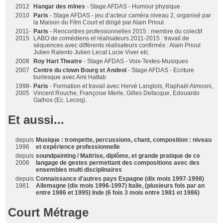
2012
Hangar des mInes
- Stage AFDAS - Humour physique
2010
Paris
- Stage AFDAS - jeu d’acteur caméra niveau 2, organisé par
la Maison du Film Court et dirigé par Alain Prioul.
2011-
Paris
- Rencontres professionnelles 2015 : membre du colectif
2015
LABO de comédiens et réalisateurs 2011-2015 : travail de
séquences avec différents réalisateurs confirmés : Alain Prioul
Julien Ralento Julien Lecat Lucie Viver etc.
2008
Roy Hart Theatre
- Stage AFDAS - Voix-Textes-Musiques
2007
Centre du clown Bourg st Andeol
- Stage AFDAS - Ecriture
burlesque avec Ami Hattab
1998-
Paris
- Formation et travail avec Hervé Langlois, Raphaël Almosni,
2005
Vincent Rouche, Françoise Merle, Gilles Defacque, Edouardo
Galhos (Ec. Lecoq).
Et aussi...
depuis
Musique : trompette, percussions, chant, composition : niveau
1996
et expérience professionnelle
depuis
soundpainting / Maitrise, diplôme, et grande pratique de ce
2006
langage de gestes permettant des compositions avec des
ensembles multi disciplinaires
depuis
Connaissance d'autres pays Espagne (dix mois 1997-1998)
1981
Allemagne (dix mois 1996-1997) Italie, (plusieurs fois par an
entre 1986 et 1995) Inde (6 fois 3 mois entre 1981 et 1986)
Court Métrage