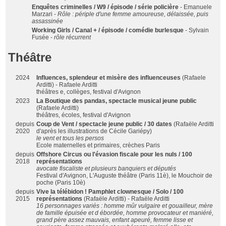
Enquêtes criminelles / W9 / épisode / série policière
- Emanuele
Marzari -
Rôle : périple d'une femme amoureuse, délaissée, puis
assassinée
Working Girls / Canal + / épisode / comédie burlesque
- Sylvain
Fusée -
rôle récurrent
Théâtre
2024
Influences, splendeur et misère des influenceuses
(Rafaele
Arditti) - Rafaele Arditti
théâtres e, collèges, festival d'Avignon
2023
La Boutique des pandas, spectacle musical jeune public
(Rafaele Arditti)
théâtres, écoles, festival d'Avignon
depuis
Coup de Vent / spectacle jeune public / 30 dates
(Rafaële Arditti
2020
d'après les illustrations de Cécile Gariépy)
le vent et tous les persos
Ecole maternelles et primaires, crèches Paris
depuis
Offshore Circus ou l'évasion fiscale pour les nuls / 100
2018
représentations
avocate fiscaliste et plusieurs banquiers et députés
Festival d'Avignon, L'Auguste théâtre (Paris 11è), le Mouchoir de
poche (Paris 10è)
depuis
Vive la télébidon ! Pamphlet clownesque / Solo / 100
2015
représentations
(Rafaële Arditti) - Rafaële Arditti
16 personnages variés : homme mûr vulgaire et gouailleur, mère
de famille épuisée et d ébordée, homme provocateur et maniéré,
grand père assez mauvais, enfant apeuré, femme lisse et